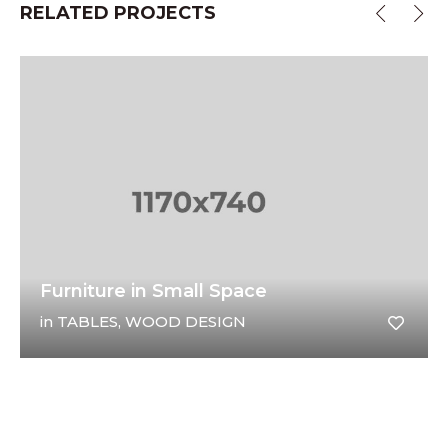
RELATED PROJECTS
Furniture in Small Space
C
in
TABLES
,
WOOD DESIGN
i