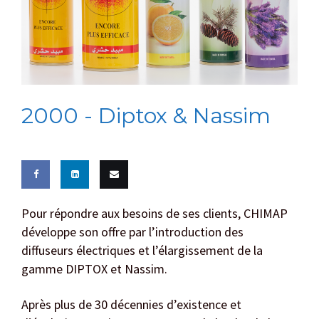
2000 -
Diptox & Nassim
Share
Share
Email
Pour répondre aux besoins de ses clients, CHIMAP
on
développe son offre par l’introduction des
on
this
diffuseurs électriques et l’élargissement de la
Facebook
LinkedIn
gamme DIPTOX et Nassim.
Après plus de 30 décennies d’existence et